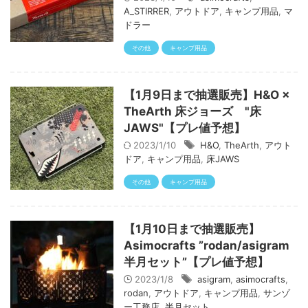
A_STIRRER
,
アウトドア
,
キャンプ用品
,
マ
ドラー
その他
キャンプ用品
【1月9日まで抽選販売】H&O ×
TheArth 床ジョーズ "床
JAWS"【プレ値予想】
2023/1/10
H&O
,
TheArth
,
アウト
ドア
,
キャンプ用品
,
床JAWS
その他
キャンプ用品
【1月10日まで抽選販売】
Asimocrafts ”rodan/asigram
半月セット”【プレ値予想】
2023/1/8
asigram
,
asimocrafts
,
rodan
,
アウトドア
,
キャンプ用品
,
サンゾ
ー工務店
,
半月セット