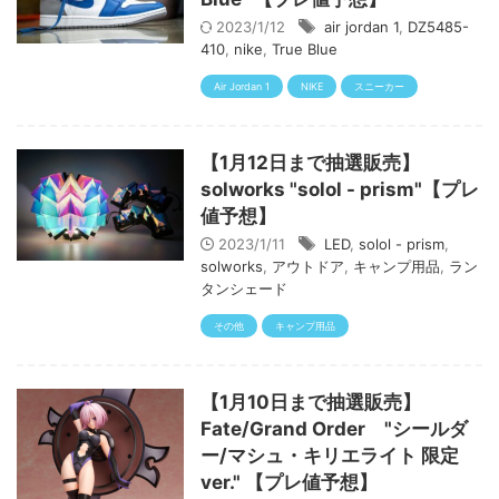
2023/1/12
air jordan 1
,
DZ5485-
410
,
nike
,
True Blue
Air Jordan 1
NIKE
スニーカー
【1月12日まで抽選販売】
solworks "solol - prism"【プレ
値予想】
2023/1/11
LED
,
solol - prism
,
solworks
,
アウトドア
,
キャンプ用品
,
ラン
タンシェード
その他
キャンプ用品
【1月10日まで抽選販売】
Fate/Grand Order "シールダ
ー/マシュ・キリエライト 限定
ver." 【プレ値予想】