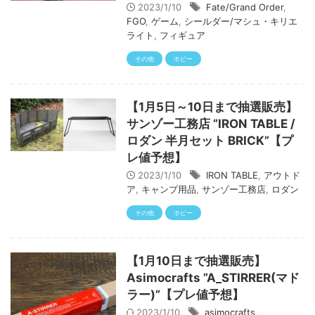
2023/1/10
Fate/Grand Order
,
FGO
,
ゲーム
,
シールダー/マシュ・キリエ
ライト
,
フィギュア
その他
ホビー
【1月5日～10日まで抽選販売】
サンゾー工務店 ”IRON TABLE /
ロダン 半月セット BRICK”【プ
レ値予想】
2023/1/10
IRON TABLE
,
アウトド
ア
,
キャンプ用品
,
サンゾー工務店
,
ロダン
その他
ホビー
【1月10日まで抽選販売】
Asimocrafts ”A_STIRRER(マド
ラー)”【プレ値予想】
2023/1/10
asimocrafts
,