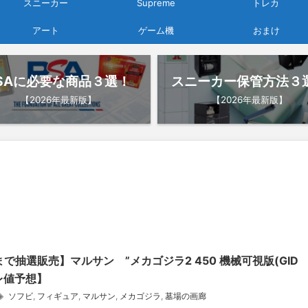
スニーカー
Supreme
トレカ
アート
ゲーム機
おまけ
SAに必要な商品３選！
スニーカー保管方法３
【2026年最新版】
【2026年最新版】
まで抽選販売】マルサン ”メカゴジラ2 450 機械可視版(GID
プレ値予想】
ソフビ
,
フィギュア
,
マルサン
,
メカゴジラ
,
墓場の画廊