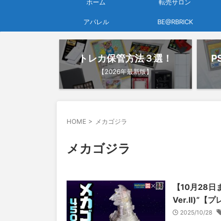
ホーム
転売サロン
アパレル
BE@RBRICK
トレカ保管方法３選！
P
【2026年最新版】
HOME
>
メカゴジラ
メカゴジラ
【10月28日
Ver.Ⅱ)”【
2025/10/28