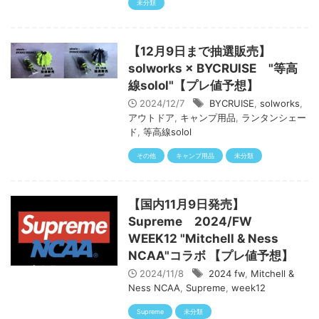
未分類
【12月9日まで抽選販売】
solworks × BYCRUISE "等高
線solol"【プレ値予想】
2024/12/7
BYCRUISE
,
solworks
,
アウトドア
,
キャンプ用品
,
ランタンシェー
ド
,
等高線solol
その他
キャンプ用品
未分類
【国内11月9日発売】
Supreme 2024/FW
WEEK12 "Mitchell & Ness
NCAA"コラボ 【プレ値予想】
2024/11/8
2024 fw
,
Mitchell &
Ness NCAA
,
Supreme
,
week12
Supreme
未分類