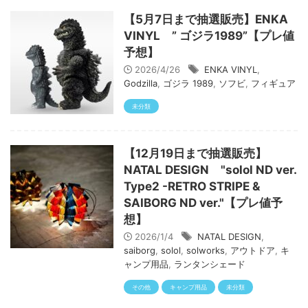
【5月7日まで抽選販売】ENKA
VINYL ” ゴジラ1989”【プレ値
予想】
2026/4/26
ENKA VINYL
,
Godzilla
,
ゴジラ 1989
,
ソフビ
,
フィギュア
未分類
【12月19日まで抽選販売】
NATAL DESIGN "solol ND ver.
Type2 -RETRO STRIPE &
SAIBORG ND ver."【プレ値予
想】
2026/1/4
NATAL DESIGN
,
saiborg
,
solol
,
solworks
,
アウトドア
,
キ
ャンプ用品
,
ランタンシェード
その他
キャンプ用品
未分類