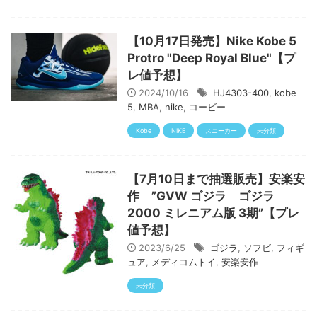
【10月17日発売】Nike Kobe 5
Protro "Deep Royal Blue"【プ
レ値予想】
2024/10/16
HJ4303-400
,
kobe
5
,
MBA
,
nike
,
コービー
Kobe
NIKE
スニーカー
未分類
【7月10日まで抽選販売】安楽安
作 ”GVW ゴジラ ゴジラ
2000 ミレニアム版 3期”【プレ
値予想】
2023/6/25
ゴジラ
,
ソフビ
,
フィギ
ュア
,
メディコムトイ
,
安楽安作
未分類