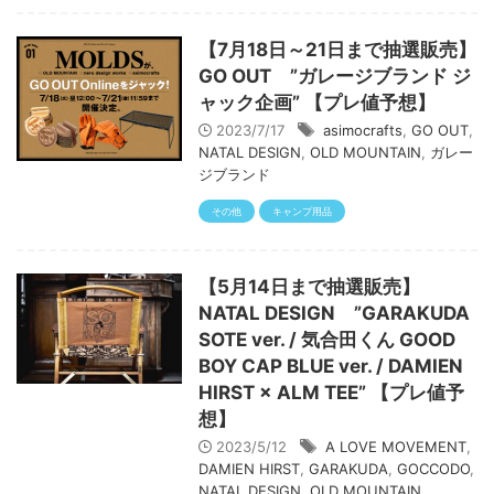
【7月18日～21日まで抽選販売】
GO OUT ”ガレージブランド ジ
ャック企画” 【プレ値予想】
2023/7/17
asimocrafts
,
GO OUT
,
NATAL DESIGN
,
OLD MOUNTAIN
,
ガレー
ジブランド
その他
キャンプ用品
【5月14日まで抽選販売】
NATAL DESIGN ”GARAKUDA
SOTE ver. / 気合田くん GOOD
BOY CAP BLUE ver. / DAMIEN
HIRST × ALM TEE” 【プレ値予
想】
2023/5/12
A LOVE MOVEMENT
,
DAMIEN HIRST
,
GARAKUDA
,
GOCCODO
,
NATAL DESIGN
,
OLD MOUNTAIN
,